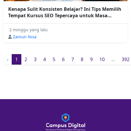
Kenapa Sulit Konsisten Belajar? Ini Tips Memilih
Tempat Kursus SEO Tepercaya untuk Masa
Depanmu
2 minggu yang lalu
Zainun Nisa
‹
1
2
3
4
5
6
7
8
9
10
...
392