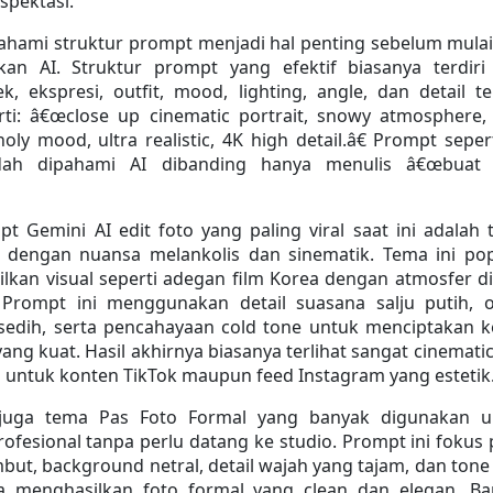
spektasi.
hami struktur prompt menjadi hal penting sebelum mulai 
n AI. Struktur prompt yang efektif biasanya terdiri 
k, ekspresi, outfit, mood, lighting, angle, dan detail tek
ti: â€œclose up cinematic portrait, snowy atmosphere, 
oly mood, ultra realistic, 4K high detail.â€ Prompt seperti
dah dipahami AI dibanding hanya menulis â€œbuat f
t Gemini AI edit foto yang paling viral saat ini adalah 
dengan nuansa melankolis dan sinematik. Tema ini pop
kan visual seperti adegan film Korea dengan atmosfer di
Prompt ini menggunakan detail suasana salju putih, ou
 sedih, serta pencahayaan cold tone untuk menciptakan k
yang kuat. Hasil akhirnya biasanya terlihat sangat cinematic
 untuk konten TikTok maupun feed Instagram yang estetik
a juga tema Pas Foto Formal yang banyak digunakan un
fesional tanpa perlu datang ke studio. Prompt ini fokus 
ut, background netral, detail wajah yang tajam, dan tone k
a menghasilkan foto formal yang clean dan elegan. Ba