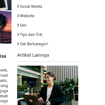
Sosial Media
Website
Seo
Tips dan Trik
Tak Berkategori
Artikel Lainnya
sa 
tik, 
ulai 
tic, 
rang 
juga 
bab 
ompt 