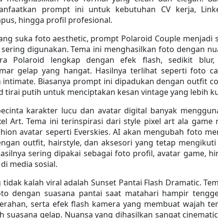
faatkan prompt ini untuk kebutuhan CV kerja, Linked
pus, hingga profil profesional.
ng suka foto aesthetic, prompt Polaroid Couple menjadi s
 sering digunakan. Tema ini menghasilkan foto dengan nu
ra Polaroid lengkap dengan efek flash, sedikit blur, 
ar gelap yang hangat. Hasilnya terlihat seperti foto ca
 intimate. Biasanya prompt ini dipadukan dengan outfit co
 tirai putih untuk menciptakan kesan vintage yang lebih ku
pecinta karakter lucu dan avatar digital banyak menggun
l Art. Tema ini terinspirasi dari style pixel art ala game r
hion avatar seperti Everskies. AI akan mengubah foto men
engan outfit, hairstyle, dan aksesori yang tetap mengikuti 
asilnya sering dipakai sebagai foto profil, avatar game, hi
di media sosial.
tidak kalah viral adalah Sunset Pantai Flash Dramatic. Tema
to dengan suasana pantai saat matahari hampir tengge
erahan, serta efek flash kamera yang membuat wajah terl
h suasana gelap. Nuansa yang dihasilkan sangat cinematic