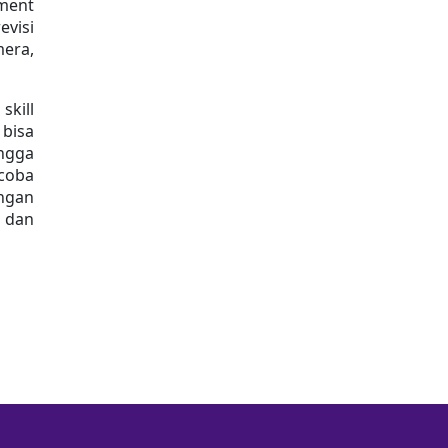
ment 
visi 
era, 
kill 
bisa 
ngga 
coba 
ngan 
 dan 