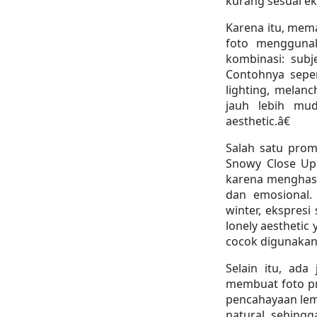
kurang sesuai ek
Karena itu, mema
foto menggunaka
kombinasi: subje
Contohnya seper
lighting, melanch
jauh lebih mu
aesthetic.â€
Salah satu promp
Snowy Close Up 
karena menghasil
dan emosional. 
winter, ekspresi
lonely aesthetic 
cocok digunakan
Selain itu, ad
membuat foto pro
pencahayaan lemb
natural sehingg