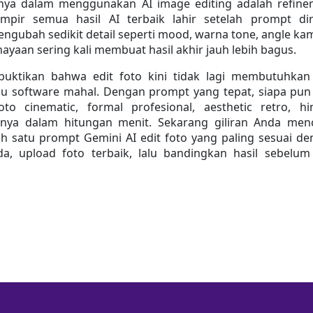
nnya dalam menggunakan AI image editing adalah refine
ampir semua hasil AI terbaik lahir setelah prompt dire
engubah sedikit detail seperti mood, warna tone, angle kam
hayaan sering kali membuat hasil akhir jauh lebih bagus.
ktikan bahwa edit foto kini tidak lagi membutuhkan s
au software mahal. Dengan prompt yang tepat, siapa pun 
to cinematic, formal profesional, aesthetic retro, hi
anya dalam hitungan menit. Sekarang giliran Anda men
alah satu prompt Gemini AI edit foto yang paling sesuai de
nda, upload foto terbaik, lalu bandingkan hasil sebelum