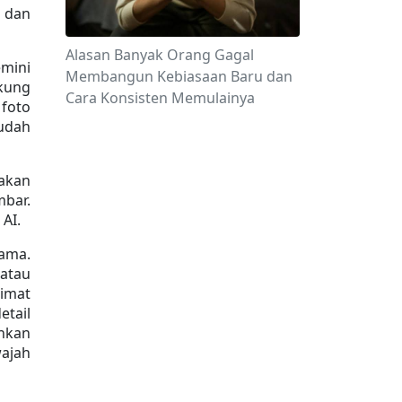
 dan 
Alasan Banyak Orang Gagal
mini 
Membangun Kebiasaan Baru dan
ung 
Cara Konsisten Memulainya
foto 
udah 
akan 
bar. 
AI.
ama. 
atau 
imat 
tail 
kan 
ajah 