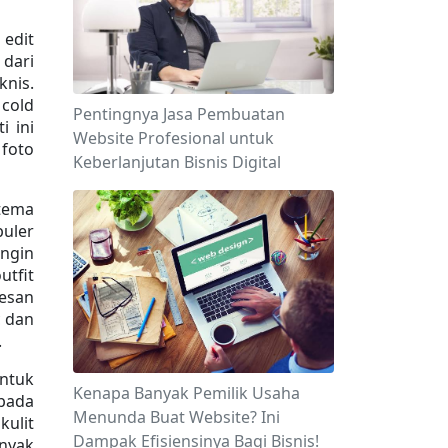
edit 
dari 
nis. 
cold 
Pentingnya Jasa Pembuatan
 ini 
Website Profesional untuk
oto 
Keberlanjutan Bisnis Digital
tema 
uler 
ngin 
tfit 
esan 
 dan 
.
tuk 
Kenapa Banyak Pemilik Usaha
pada 
Menunda Buat Website? Ini
ulit 
Dampak Efisiensinya Bagi Bisnis!
nyak 