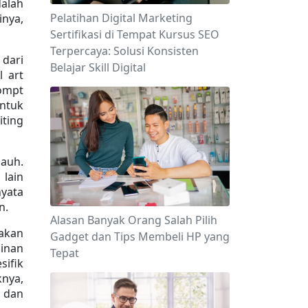
lah 
Pelatihan Digital Marketing
nya, 
Sertifikasi di Tempat Kursus SEO
Terpercaya: Solusi Konsisten
dari 
Belajar Skill Digital
 art 
ompt 
ntuk 
ting 
auh. 
lain 
yata 
n.
Alasan Banyak Orang Salah Pilih
akan 
Gadget dan Tips Membeli HP yang
inan 
Tepat
ifik 
nya, 
dan 