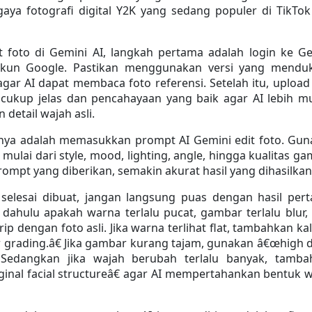
aya fotografi digital Y2K yang sedang populer di TikTok
t foto di Gemini AI, langkah pertama adalah login ke Ge
un Google. Pastikan menggunakan versi yang menduk
ar AI dapat membaca foto referensi. Setelah itu, upload 
 cukup jelas dan pencahayaan yang baik agar AI lebih m
etail wajah asli.
nya adalah memasukkan prompt AI Gemini edit foto. Gun
mulai dari style, mood, lighting, angle, hingga kualitas gam
rompt yang diberikan, semakin akurat hasil yang dihasilkan 
selesai dibuat, jangan langsung puas dengan hasil pert
h dahulu apakah warna terlalu pucat, gambar terlalu blur, 
p dengan foto asli. Jika warna terlihat flat, tambahkan kal
 grading.â€ Jika gambar kurang tajam, gunakan â€œhigh de
 Sedangkan jika wajah berubah terlalu banyak, tambah
inal facial structureâ€ agar AI mempertahankan bentuk w