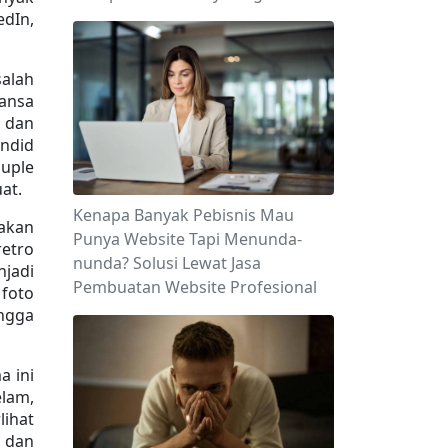
In, 
alah 
ansa 
dan 
ndid 
uple 
at.
Kenapa Banyak Pebisnis Mau
akan 
Punya Website Tapi Menunda-
etro 
nunda? Solusi Lewat Jasa
jadi 
Pembuatan Website Profesional
foto 
ngga 
 ini 
lam, 
ihat 
 dan 