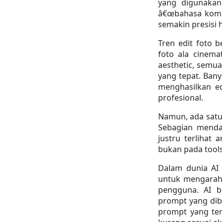
yang digunakan
â€œbahasa komuni
semakin presisi h
Tren edit foto b
foto ala cinemat
aesthetic, semua
yang tepat. Ban
menghasilkan ed
profesional.
Namun, ada satu 
Sebagian mendap
justru terlihat 
bukan pada tool
Dalam dunia AI 
untuk mengarahk
pengguna. AI be
prompt yang diber
prompt yang te