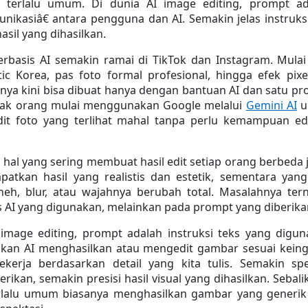
 terlalu umum. Di dunia AI image editing, prompt ada
kasiâ€ antara pengguna dan AI. Semakin jelas instruksi
asil yang dihasilkan.
erbasis AI semakin ramai di TikTok dan Instagram. Mulai 
ic Korea, pas foto formal profesional, hingga efek pixel
nya kini bisa dibuat hanya dengan bantuan AI dan satu pr
yak orang mulai menggunakan Google melalui 
Gemini AI
 u
it foto yang terlihat mahal tanpa perlu kemampuan edi
hal yang sering membuat hasil edit setiap orang berbeda j
atkan hasil yang realistis dan estetik, sementara yang 
aneh, blur, atau wajahnya berubah total. Masalahnya tern
s AI yang digunakan, melainkan pada prompt yang diberika
image editing, prompt adalah instruksi teks yang digun
an AI menghasilkan atau mengedit gambar sesuai keing
kerja berdasarkan detail yang kita tulis. Semakin spes
ikan, semakin presisi hasil visual yang dihasilkan. Sebalik
rlalu umum biasanya menghasilkan gambar yang generik 