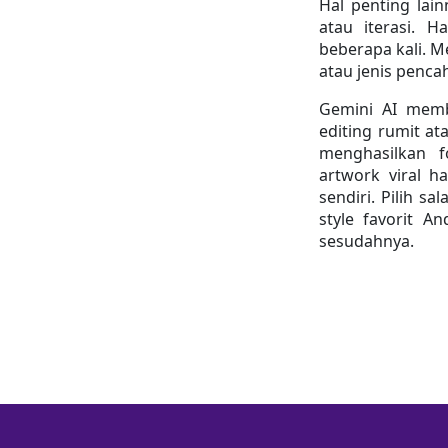
Hal penting lai
atau iterasi. H
beberapa kali. M
atau jenis penca
Gemini AI membu
editing rumit at
menghasilkan fo
artwork viral h
sendiri. Pilih s
style favorit A
sesudahnya.