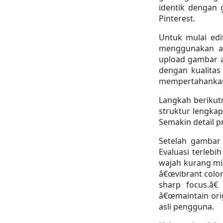
identik dengan g
Pinterest.
Untuk mulai edi
menggunakan ak
upload gambar ag
dengan kualitas
mempertahankan d
Langkah berikut
struktur lengkap 
Semakin detail p
Setelah gambar 
Evaluasi terlebi
wajah kurang miri
â€œvibrant color
sharp focus.â€
â€œmaintain orig
asli pengguna.