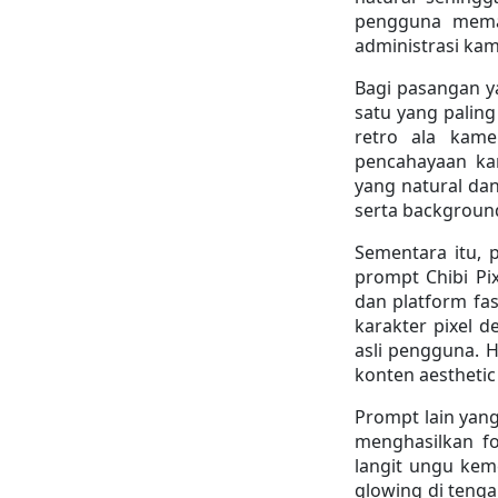
pengguna meman
administrasi kam
Bagi pasangan ya
satu yang paling
retro ala kame
pencahayaan kam
yang natural dan
serta background
Sementara itu, 
prompt Chibi Pixe
dan platform fas
karakter pixel d
asli pengguna. H
konten aesthetic 
Prompt lain yang 
menghasilkan fo
langit ungu kem
glowing di tenga